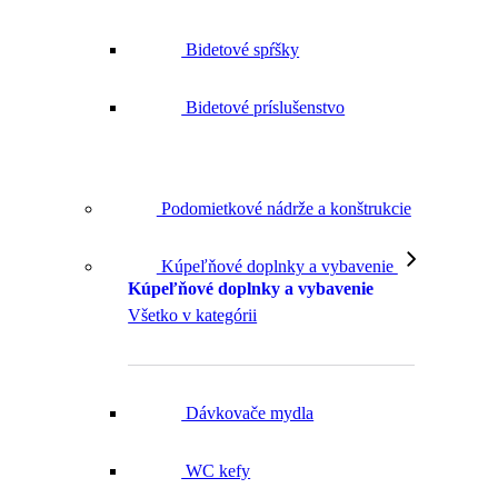
Bidetové spŕšky
Bidetové príslušenstvo
Podomietkové nádrže a konštrukcie
Kúpeľňové doplnky a vybavenie
Kúpeľňové doplnky a vybavenie
Všetko v kategórii
Dávkovače mydla
WC kefy
Držiaky toaletného papiera