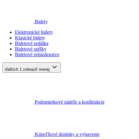
Bidety
Elektronické bidety
Klasické bidety
Bidetové sedátka
Bidetové spŕšky
Bidetové príslušenstvo
ďalších 1
zobraziť menej
Podomietkové nádrže a konštrukcie
Kúpeľňové doplnky a vybavenie