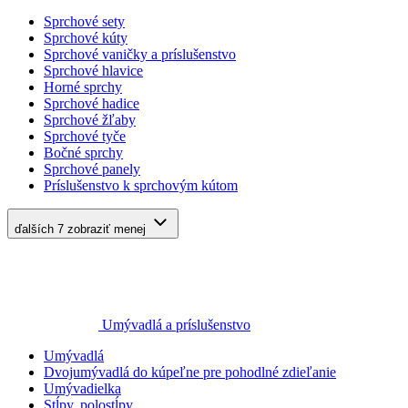
Sprchové sety
Sprchové kúty
Sprchové vaničky a príslušenstvo
Sprchové hlavice
Horné sprchy
Sprchové hadice
Sprchové žľaby
Sprchové tyče
Bočné sprchy
Sprchové panely
Príslušenstvo k sprchovým kútom
ďalších 7
zobraziť menej
Umývadlá a príslušenstvo
Umývadlá
Dvojumývadlá do kúpeľne pre pohodlné zdieľanie
Umývadielka
Stĺpy, polostĺpy