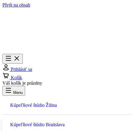
Přejít na obsah
Menu
Zavrieť
Prihlásiť sa
Košík
Váš košík je prázdny
Menu
Prihlásiť sa
Kúpeľňové štúdio Žilina
Košík
Kúpeľňové štúdio Bratislava