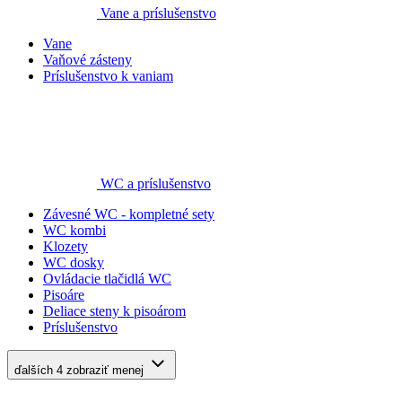
Vane a príslušenstvo
Vane
Vaňové zásteny
Príslušenstvo k vaniam
WC a príslušenstvo
Závesné WC - kompletné sety
WC kombi
Klozety
WC dosky
Ovládacie tlačidlá WC
Pisoáre
Deliace steny k pisoárom
Príslušenstvo
ďalších 4
zobraziť menej