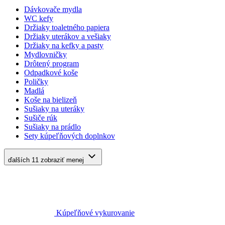
Dávkovače mydla
WC kefy
Držiaky toaletného papiera
Držiaky uterákov a vešiaky
Držiaky na kefky a pasty
Mydlovničky
Drôtený program
Odpadkové koše
Poličky
Madlá
Koše na bielizeň
Sušiaky na uteráky
Sušiče rúk
Sušiaky na prádlo
Sety kúpeľňových doplnkov
ďalších 11
zobraziť menej
Kúpeľňové vykurovanie