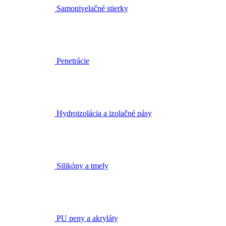
Samonivelačné stierky
Penetrácie
Hydroizolácia a izolačné pásy
Silikóny a tmely
PU peny a akryláty