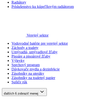
Radiátory
Príslušenstvo ku kúpeľňovým radiátorom
Verejný sektor
Vodovodné batérie pre verejný sektor
Záchody a toalety
Umývadlá, umývadlové žľaby
Pisoáre a pisoárové žľaby
Výlevky
Sprchový program
Dávkovače mydla a dezinfekcie
Zásobníky na uteráky
Zásobníky na toaletný papier
Sušiče rúk
ďalších 6
zobraziť menej