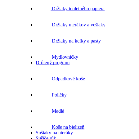
Držiaky uterákov a vešiaky
Držiaky na kefky a pasty
Mydlovničky
Drôtený program
Odpadkové koše
Poličky
Madlá
Koše na bielizeň
Sušiaky na uteráky
Sušiče rúk
Sušiaky na prádlo
Sety kúpeľňových doplnkov