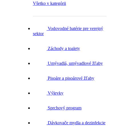
Vodovodné batérie pre verejný
sektor
Záchody a toalety
Umývadlá, umývadlové žľaby
Pisoáre a pisoárové žľaby
Výlevky
Sprchový program
Dávkovače mydla a dezinfekcie
Zásobníky na uteráky