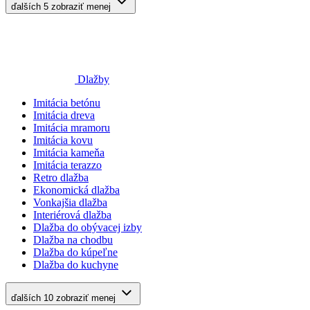
ďalších 5
zobraziť menej
Dlažby
Imitácia betónu
Imitácia dreva
Imitácia mramoru
Imitácia kovu
Imitácia kameňa
Imitácia terazzo
Retro dlažba
Ekonomická dlažba
Vonkajšia dlažba
Interiérová dlažba
Dlažba do obývacej izby
Dlažba na chodbu
Dlažba do kúpeľne
Dlažba do kuchyne
ďalších 10
zobraziť menej