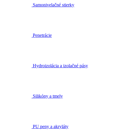
Samonivelačné stierky
Penetrácie
Hydroizolácia a izolačné pásy
Silikóny a tmely
PU peny a akryláty