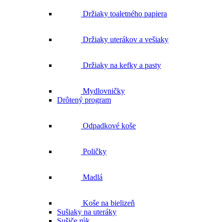
Držiaky uterákov a vešiaky
Držiaky na kefky a pasty
Mydlovničky
Drôtený program
Odpadkové koše
Poličky
Madlá
Koše na bielizeň
Sušiaky na uteráky
Sušiče rúk
Sušiaky na prádlo
Sety kúpeľňových doplnkov