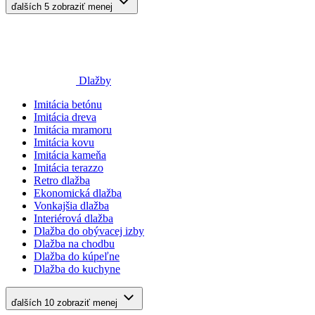
ďalších 5
zobraziť menej
Dlažby
Imitácia betónu
Imitácia dreva
Imitácia mramoru
Imitácia kovu
Imitácia kameňa
Imitácia terazzo
Retro dlažba
Ekonomická dlažba
Vonkajšia dlažba
Interiérová dlažba
Dlažba do obývacej izby
Dlažba na chodbu
Dlažba do kúpeľne
Dlažba do kuchyne
ďalších 10
zobraziť menej