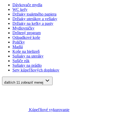
Dávkovače mydla
WC kefy
Držiaky toaletného papiera
Držiaky uterákov a vešiaky
Držiaky na kefky a pasty
Mydlovničky
Drôtený program
Odpadkové koše
Poličky
Madlá
Koše na bielizeň
Sušiaky na uteráky
Sušiče rúk
Sušiaky na prádlo
Sety kúpeľňových doplnkov
ďalších 11
zobraziť menej
Kúpeľňové vykurovanie