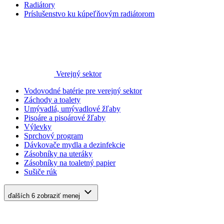
Radiátory
Príslušenstvo ku kúpeľňovým radiátorom
Verejný sektor
Vodovodné batérie pre verejný sektor
Záchody a toalety
Umývadlá, umývadlové žľaby
Pisoáre a pisoárové žľaby
Výlevky
Sprchový program
Dávkovače mydla a dezinfekcie
Zásobníky na uteráky
Zásobníky na toaletný papier
Sušiče rúk
ďalších 6
zobraziť menej