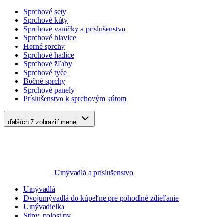
Sprchové sety
Sprchové kúty
Sprchové vaničky a príslušenstvo
Sprchové hlavice
Horné sprchy
Sprchové hadice
Sprchové žľaby
Sprchové tyče
Bočné sprchy
Sprchové panely
Príslušenstvo k sprchovým kútom
ďalších 7
zobraziť menej
Umývadlá a príslušenstvo
Umývadlá
Dvojumývadlá do kúpeľne pre pohodlné zdieľanie
Umývadielka
Stĺpy, polostĺpy