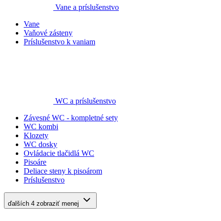
Vane a príslušenstvo
Vane
Vaňové zásteny
Príslušenstvo k vaniam
WC a príslušenstvo
Závesné WC - kompletné sety
WC kombi
Klozety
WC dosky
Ovládacie tlačidlá WC
Pisoáre
Deliace steny k pisoárom
Príslušenstvo
ďalších 4
zobraziť menej