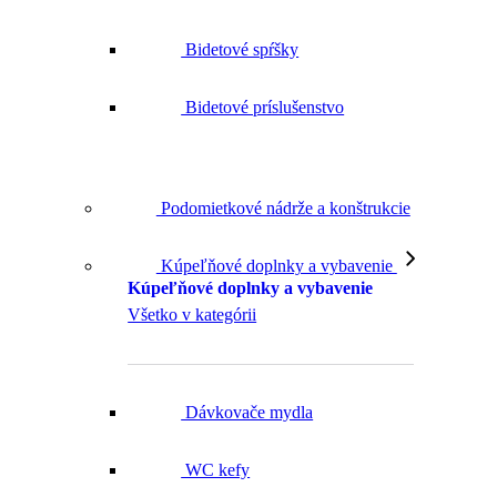
Bidetové spŕšky
Bidetové príslušenstvo
Podomietkové nádrže a konštrukcie
Kúpeľňové doplnky a vybavenie
Kúpeľňové doplnky a vybavenie
Všetko v kategórii
Dávkovače mydla
WC kefy
Držiaky toaletného papiera