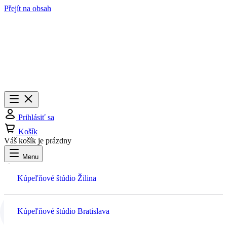
Přejít na obsah
Menu
Zavrieť
Prihlásiť sa
Košík
Váš košík je prázdny
Menu
Prihlásiť sa
Kúpeľňové štúdio Žilina
Košík
Kúpeľňové štúdio Bratislava