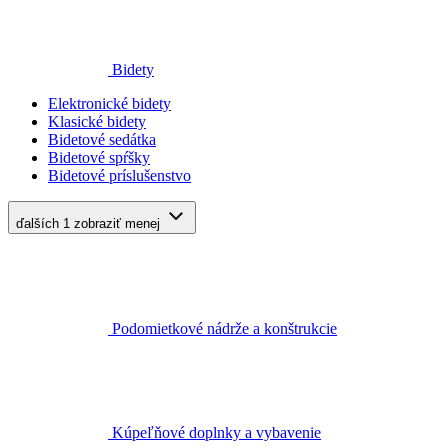
Bidety
Elektronické bidety
Klasické bidety
Bidetové sedátka
Bidetové spŕšky
Bidetové príslušenstvo
ďalších 1
zobraziť menej
Podomietkové nádrže a konštrukcie
Kúpeľňové doplnky a vybavenie