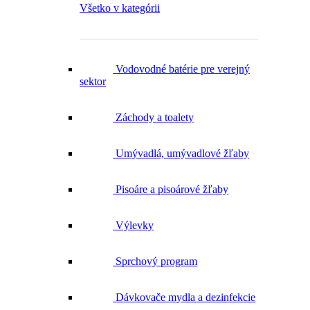
Vodovodné batérie pre verejný
sektor
Záchody a toalety
Umývadlá, umývadlové žľaby
Pisoáre a pisoárové žľaby
Výlevky
Sprchový program
Dávkovače mydla a dezinfekcie
Zásobníky na uteráky