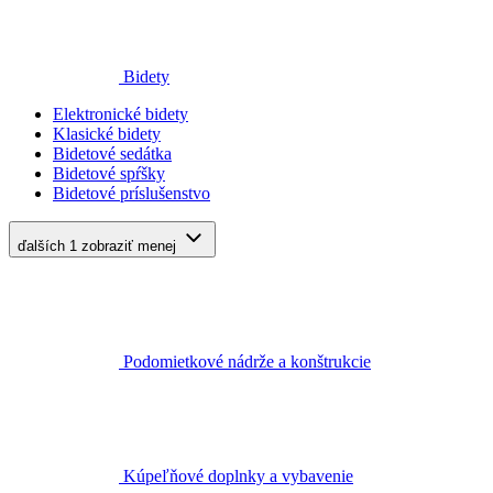
Bidety
Elektronické bidety
Klasické bidety
Bidetové sedátka
Bidetové spŕšky
Bidetové príslušenstvo
ďalších 1
zobraziť menej
Podomietkové nádrže a konštrukcie
Kúpeľňové doplnky a vybavenie