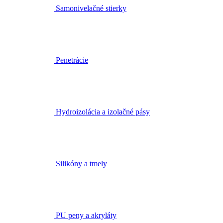
Samonivelačné stierky
Penetrácie
Hydroizolácia a izolačné pásy
Silikóny a tmely
PU peny a akryláty