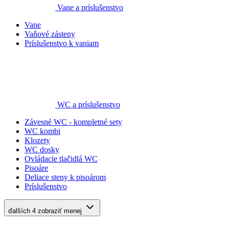
Vane a príslušenstvo
Vane
Vaňové zásteny
Príslušenstvo k vaniam
WC a príslušenstvo
Závesné WC - kompletné sety
WC kombi
Klozety
WC dosky
Ovládacie tlačidlá WC
Pisoáre
Deliace steny k pisoárom
Príslušenstvo
ďalších 4
zobraziť menej