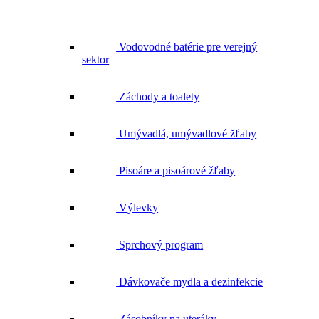
Vodovodné batérie pre verejný
sektor
Záchody a toalety
Umývadlá, umývadlové žľaby
Pisoáre a pisoárové žľaby
Výlevky
Sprchový program
Dávkovače mydla a dezinfekcie
Zásobníky na uteráky