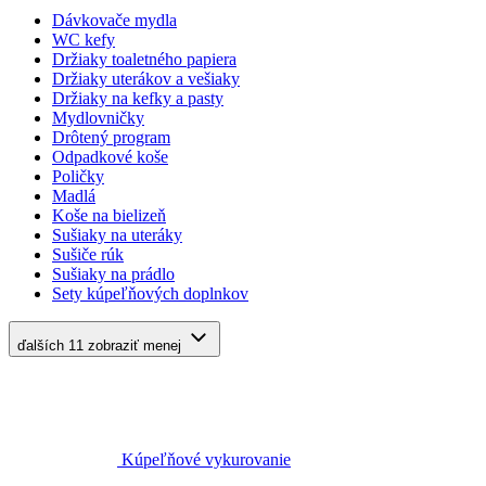
Dávkovače mydla
WC kefy
Držiaky toaletného papiera
Držiaky uterákov a vešiaky
Držiaky na kefky a pasty
Mydlovničky
Drôtený program
Odpadkové koše
Poličky
Madlá
Koše na bielizeň
Sušiaky na uteráky
Sušiče rúk
Sušiaky na prádlo
Sety kúpeľňových doplnkov
ďalších 11
zobraziť menej
Kúpeľňové vykurovanie