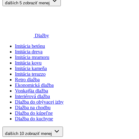
ďalších 5
zobraziť menej
Dlažby
Imitácia betónu
Imitácia dreva
Imitácia mramoru
Imitácia kovu
Imitácia kameňa
Imitácia terazzo
Retro dlažba
Ekonomická dlažba
Vonkajšia dlažba
Interiérová dlažba
Dlažba do obývacej izby
Dlažba na chodbu
Dlažba do kúpeľne
Dlažba do kuchyne
ďalších 10
zobraziť menej