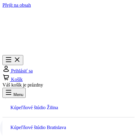
Přejít na obsah
Menu
Zavrieť
Prihlásiť sa
Košík
Váš košík je prázdny
Menu
Prihlásiť sa
Kúpeľňové štúdio Žilina
Košík
Kúpeľňové štúdio Bratislava