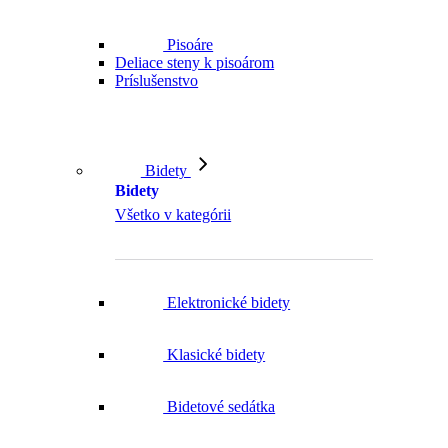
Pisoáre
Deliace steny k pisoárom
Príslušenstvo
Bidety
Bidety
Všetko v kategórii
Elektronické bidety
Klasické bidety
Bidetové sedátka
Bidetové spŕšky