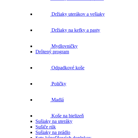
Držiaky uterákov a vešiaky
Držiaky na kefky a pasty
Mydlovničky
Drôtený program
Odpadkové koše
Poličky
Madlá
Koše na bielizeň
Sušiaky na uteráky
Sušiče rúk
Sušiaky na prádlo
Sety kúpeľňových doplnkov