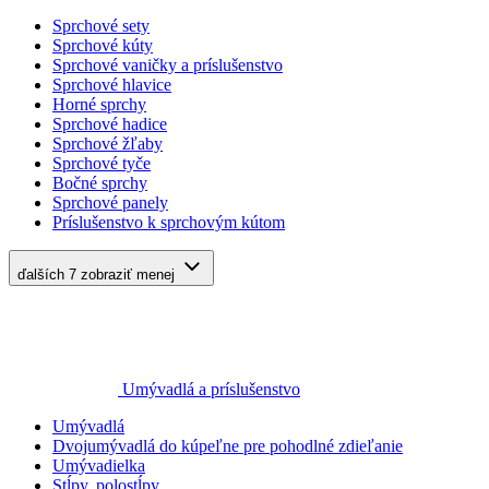
Sprchové sety
Sprchové kúty
Sprchové vaničky a príslušenstvo
Sprchové hlavice
Horné sprchy
Sprchové hadice
Sprchové žľaby
Sprchové tyče
Bočné sprchy
Sprchové panely
Príslušenstvo k sprchovým kútom
ďalších 7
zobraziť menej
Umývadlá a príslušenstvo
Umývadlá
Dvojumývadlá do kúpeľne pre pohodlné zdieľanie
Umývadielka
Stĺpy, polostĺpy