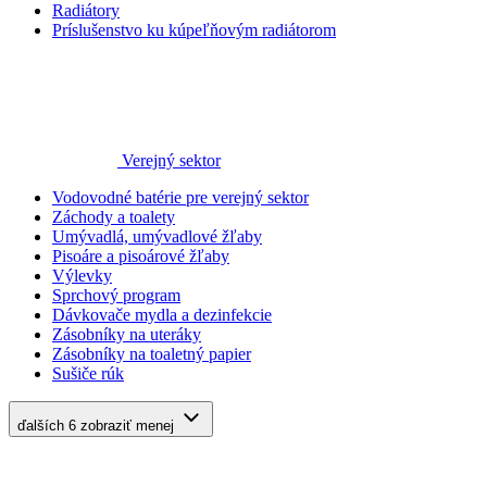
Radiátory
Príslušenstvo ku kúpeľňovým radiátorom
Verejný sektor
Vodovodné batérie pre verejný sektor
Záchody a toalety
Umývadlá, umývadlové žľaby
Pisoáre a pisoárové žľaby
Výlevky
Sprchový program
Dávkovače mydla a dezinfekcie
Zásobníky na uteráky
Zásobníky na toaletný papier
Sušiče rúk
ďalších 6
zobraziť menej