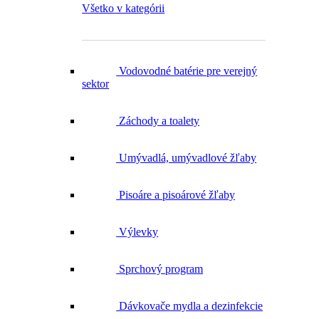
Vodovodné batérie pre verejný
sektor
Záchody a toalety
Umývadlá, umývadlové žľaby
Pisoáre a pisoárové žľaby
Výlevky
Sprchový program
Dávkovače mydla a dezinfekcie
Zásobníky na uteráky