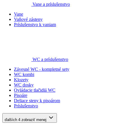
Vane a príslušenstvo
Vane
Vaňové zásteny
Príslušenstvo k vaniam
WC a príslušenstvo
Závesné WC - kompletné sety
WC kombi
Klozety
WC dosky
Ovládacie tlačidlá WC
Pisoáre
Deliace steny k pisoárom
Príslušenstvo
ďalších 4
zobraziť menej