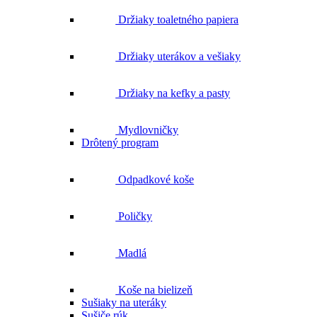
Držiaky uterákov a vešiaky
Držiaky na kefky a pasty
Mydlovničky
Drôtený program
Odpadkové koše
Poličky
Madlá
Koše na bielizeň
Sušiaky na uteráky
Sušiče rúk
Sušiaky na prádlo
Sety kúpeľňových doplnkov