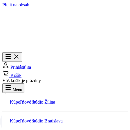
Přejít na obsah
Menu
Zavrieť
Prihlásiť sa
Košík
Váš košík je prázdny
Menu
Prihlásiť sa
Kúpeľňové štúdio Žilina
Košík
Kúpeľňové štúdio Bratislava