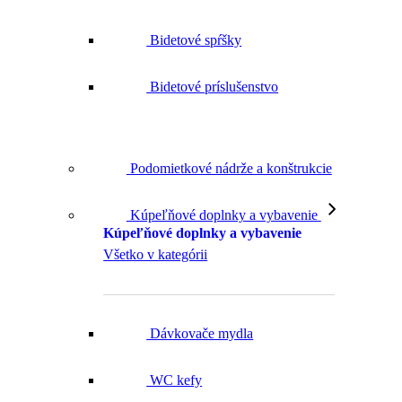
Bidetové spŕšky
Bidetové príslušenstvo
Podomietkové nádrže a konštrukcie
Kúpeľňové doplnky a vybavenie
Kúpeľňové doplnky a vybavenie
Všetko v kategórii
Dávkovače mydla
WC kefy
Držiaky toaletného papiera