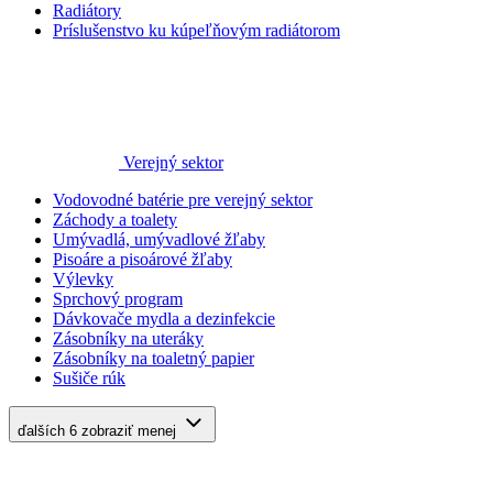
Radiátory
Príslušenstvo ku kúpeľňovým radiátorom
Verejný sektor
Vodovodné batérie pre verejný sektor
Záchody a toalety
Umývadlá, umývadlové žľaby
Pisoáre a pisoárové žľaby
Výlevky
Sprchový program
Dávkovače mydla a dezinfekcie
Zásobníky na uteráky
Zásobníky na toaletný papier
Sušiče rúk
ďalších 6
zobraziť menej