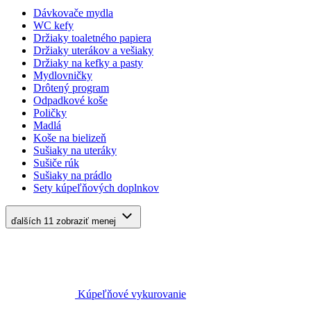
Dávkovače mydla
WC kefy
Držiaky toaletného papiera
Držiaky uterákov a vešiaky
Držiaky na kefky a pasty
Mydlovničky
Drôtený program
Odpadkové koše
Poličky
Madlá
Koše na bielizeň
Sušiaky na uteráky
Sušiče rúk
Sušiaky na prádlo
Sety kúpeľňových doplnkov
ďalších 11
zobraziť menej
Kúpeľňové vykurovanie