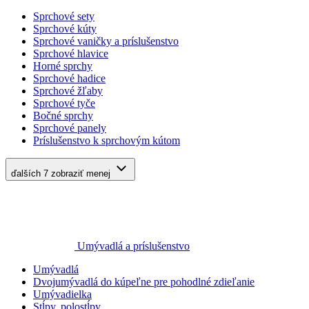
Sprchové sety
Sprchové kúty
Sprchové vaničky a príslušenstvo
Sprchové hlavice
Horné sprchy
Sprchové hadice
Sprchové žľaby
Sprchové tyče
Bočné sprchy
Sprchové panely
Príslušenstvo k sprchovým kútom
ďalších 7
zobraziť menej
Umývadlá a príslušenstvo
Umývadlá
Dvojumývadlá do kúpeľne pre pohodlné zdieľanie
Umývadielka
Stĺpy, polostĺpy