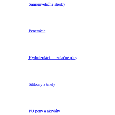
Samonivelačné stierky
Penetrácie
Hydroizolácia a izolačné pásy
Silikóny a tmely
PU peny a akryláty