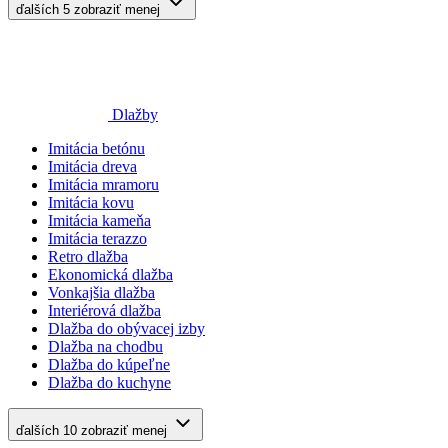
ďalších 5
zobraziť menej
Dlažby
Imitácia betónu
Imitácia dreva
Imitácia mramoru
Imitácia kovu
Imitácia kameňa
Imitácia terazzo
Retro dlažba
Ekonomická dlažba
Vonkajšia dlažba
Interiérová dlažba
Dlažba do obývacej izby
Dlažba na chodbu
Dlažba do kúpeľne
Dlažba do kuchyne
ďalších 10
zobraziť menej