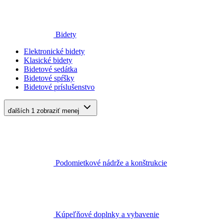
Bidety
Elektronické bidety
Klasické bidety
Bidetové sedátka
Bidetové spŕšky
Bidetové príslušenstvo
ďalších 1
zobraziť menej
Podomietkové nádrže a konštrukcie
Kúpeľňové doplnky a vybavenie