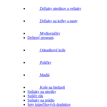
Držiaky uterákov a vešiaky
Držiaky na kefky a pasty
Mydlovničky
Drôtený program
Odpadkové koše
Poličky
Madlá
Koše na bielizeň
Sušiaky na uteráky
Sušiče rúk
Sušiaky na prádlo
Sety kúpeľňových doplnkov