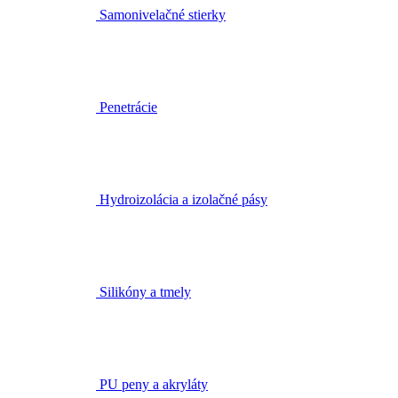
Samonivelačné stierky
Penetrácie
Hydroizolácia a izolačné pásy
Silikóny a tmely
PU peny a akryláty