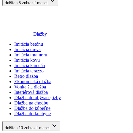
ďalších 5
zobraziť menej
Dlažby
Imitácia betónu
Imitácia dreva
Imitácia mramoru
Imitácia kovu
Imitácia kameňa
Imitácia terazzo
Retro dlažba
Ekonomická dlažba
Vonkajšia dlažba
Interiérová dlažba
Dlažba do obývacej izby
Dlažba na chodbu
Dlažba do kúpeľne
Dlažba do kuchyne
ďalších 10
zobraziť menej