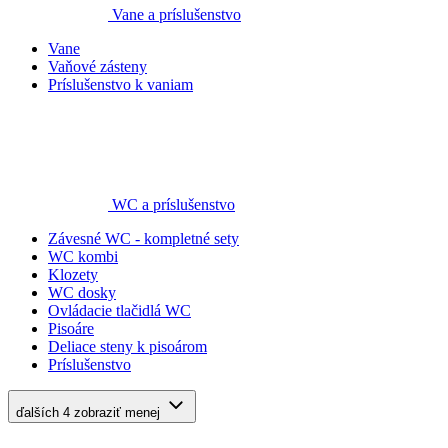
Vane a príslušenstvo
Vane
Vaňové zásteny
Príslušenstvo k vaniam
WC a príslušenstvo
Závesné WC - kompletné sety
WC kombi
Klozety
WC dosky
Ovládacie tlačidlá WC
Pisoáre
Deliace steny k pisoárom
Príslušenstvo
ďalších 4
zobraziť menej