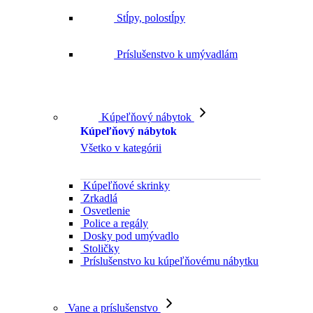
Stĺpy, polostĺpy
Príslušenstvo k umývadlám
Kúpeľňový nábytok
Kúpeľňový nábytok
Všetko v kategórii
Kúpeľňové skrinky
Zrkadlá
Osvetlenie
Police a regály
Dosky pod umývadlo
Stoličky
Príslušenstvo ku kúpeľňovému nábytku
Vane a príslušenstvo