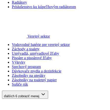
Radiátory
Príslušenstvo ku kúpeľňovým radiátorom
Verejný sektor
Vodovodné batérie pre verejný sektor
Záchody a toalety
Umývadlá, umývadlové žľaby
Pisoáre a pisoárové žľaby
Výlevky
Sprchový program
Dávkovače mydla a dezinfekcie
Zásobníky na uteráky
Zásobníky na toaletný papier
Sušiče rúk
ďalších 6
zobraziť menej