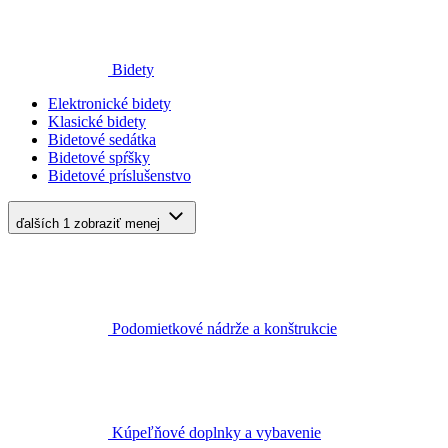
Bidety
Elektronické bidety
Klasické bidety
Bidetové sedátka
Bidetové spŕšky
Bidetové príslušenstvo
ďalších 1
zobraziť menej
Podomietkové nádrže a konštrukcie
Kúpeľňové doplnky a vybavenie