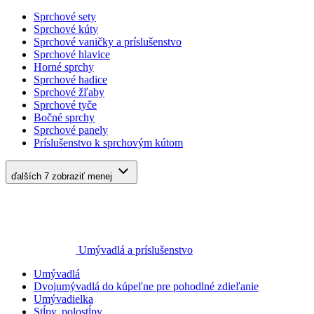
Sprchové sety
Sprchové kúty
Sprchové vaničky a príslušenstvo
Sprchové hlavice
Horné sprchy
Sprchové hadice
Sprchové žľaby
Sprchové tyče
Bočné sprchy
Sprchové panely
Príslušenstvo k sprchovým kútom
ďalších 7
zobraziť menej
Umývadlá a príslušenstvo
Umývadlá
Dvojumývadlá do kúpeľne pre pohodlné zdieľanie
Umývadielka
Stĺpy, polostĺpy