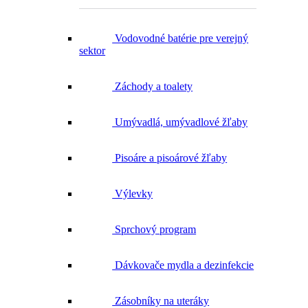
Vodovodné batérie pre verejný
sektor
Záchody a toalety
Umývadlá, umývadlové žľaby
Pisoáre a pisoárové žľaby
Výlevky
Sprchový program
Dávkovače mydla a dezinfekcie
Zásobníky na uteráky