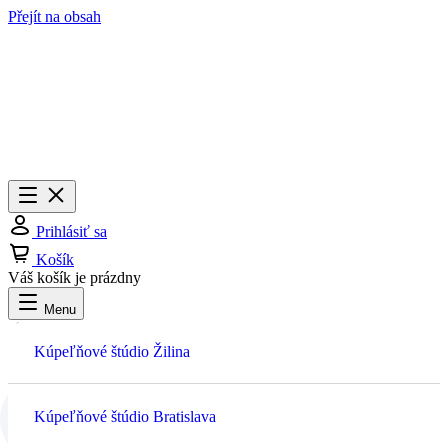
Přejít na obsah
Menu
Zavrieť
Prihlásiť sa
Košík
Váš košík je prázdny
Menu
Prihlásiť sa
Kúpeľňové štúdio Žilina
Košík
Kúpeľňové štúdio Bratislava