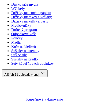
Dávkovače mydla
WC kefy
Držiaky toaletného papiera
Držiaky uterákov a vešiaky
Držiaky na kefky a pasty
Mydlovničky
Drôtený program
Odpadkové koše
Poličky
Madlá
Koše na bielizeň
Sušiaky na uteráky
Sušiče rúk
Sušiaky na prádlo
Sety kúpeľňových doplnkov
ďalších 11
zobraziť menej
Kúpeľňové vykurovanie