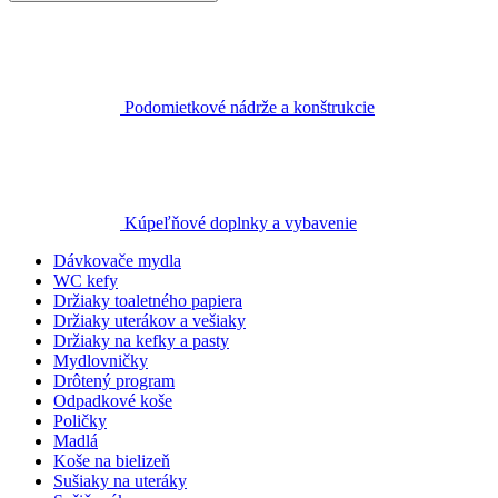
Podomietkové nádrže a konštrukcie
Kúpeľňové doplnky a vybavenie
Dávkovače mydla
WC kefy
Držiaky toaletného papiera
Držiaky uterákov a vešiaky
Držiaky na kefky a pasty
Mydlovničky
Drôtený program
Odpadkové koše
Poličky
Madlá
Koše na bielizeň
Sušiaky na uteráky