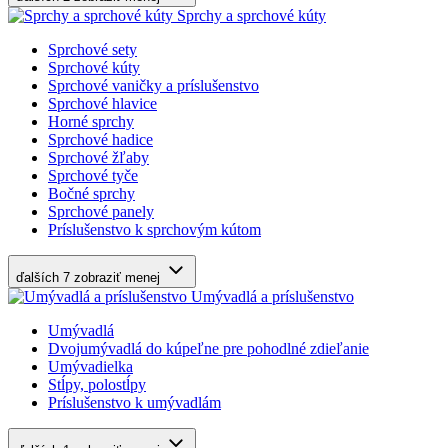
Sprchy a sprchové kúty
Sprchové sety
Sprchové kúty
Sprchové vaničky a príslušenstvo
Sprchové hlavice
Horné sprchy
Sprchové hadice
Sprchové žľaby
Sprchové tyče
Bočné sprchy
Sprchové panely
Príslušenstvo k sprchovým kútom
ďalších 7
zobraziť menej
Umývadlá a príslušenstvo
Umývadlá
Dvojumývadlá do kúpeľne pre pohodlné zdieľanie
Umývadielka
Stĺpy, polostĺpy
Príslušenstvo k umývadlám