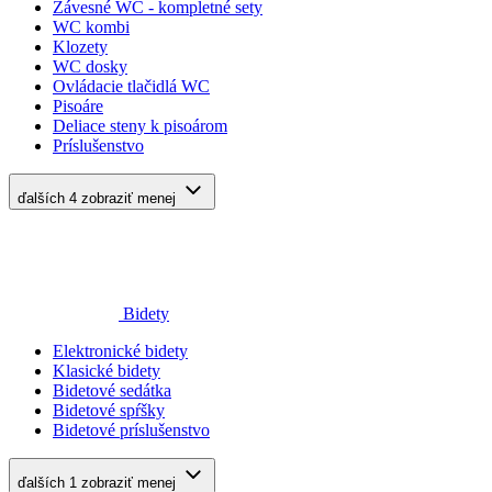
Závesné WC - kompletné sety
WC kombi
Klozety
WC dosky
Ovládacie tlačidlá WC
Pisoáre
Deliace steny k pisoárom
Príslušenstvo
ďalších 4
zobraziť menej
Bidety
Elektronické bidety
Klasické bidety
Bidetové sedátka
Bidetové spŕšky
Bidetové príslušenstvo
ďalších 1
zobraziť menej