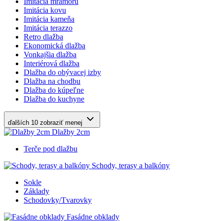
Imitácia mramoru
Imitácia kovu
Imitácia kameňa
Imitácia terazzo
Retro dlažba
Ekonomická dlažba
Vonkajšia dlažba
Interiérová dlažba
Dlažba do obývacej izby
Dlažba na chodbu
Dlažba do kúpeľne
Dlažba do kuchyne
ďalších 10
zobraziť menej
Dlažby 2cm
Terče pod dlažbu
Schody, terasy a balkóny
Sokle
Základy
Schodovky/Tvarovky
Fasádne obklady