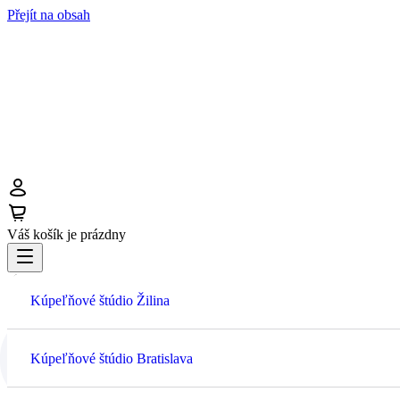
Přejít na obsah
Prihlásiť sa
Košík
Váš košík je prázdny
Menu
Prihlásiť sa
Kúpeľňové štúdio Žilina
Košík
Kúpeľňové štúdio Bratislava