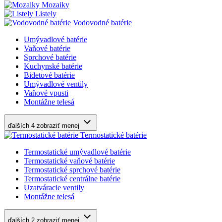
Mozaiky
Listely
Vodovodné batérie
Umývadlové batérie
Vaňové batérie
Sprchové batérie
Kuchynské batérie
Bidetové batérie
Umývadlové ventily
Vaňové vpusti
Montážne telesá
ďalších 4
zobraziť menej
Termostatické batérie
Termostatické umývadlové batérie
Termostatické vaňové batérie
Termostatické sprchové batérie
Termostatické centrálne batérie
Uzatváracie ventily
Montážne telesá
ďalších 2
zobraziť menej