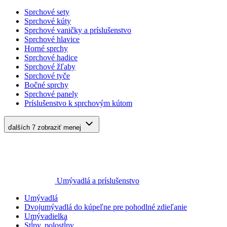
Sprchové sety
Sprchové kúty
Sprchové vaničky a príslušenstvo
Sprchové hlavice
Horné sprchy
Sprchové hadice
Sprchové žľaby
Sprchové tyče
Bočné sprchy
Sprchové panely
Príslušenstvo k sprchovým kútom
ďalších 7
zobraziť menej
Umývadlá a príslušenstvo
Umývadlá
Dvojumývadlá do kúpeľne pre pohodlné zdieľanie
Umývadielka
Stĺpy, polostĺpy