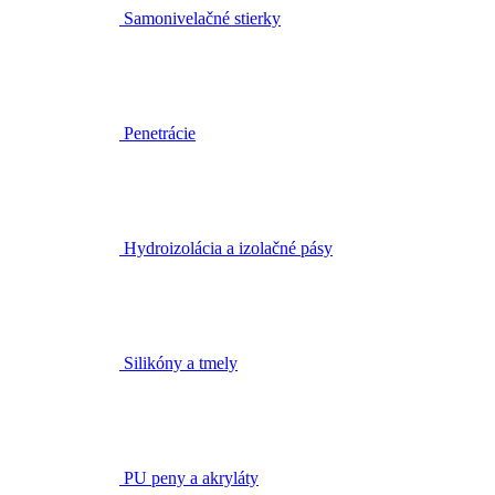
Samonivelačné stierky
Penetrácie
Hydroizolácia a izolačné pásy
Silikóny a tmely
PU peny a akryláty