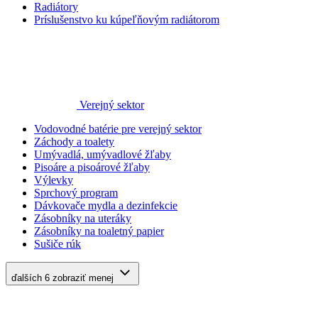
Radiátory
Príslušenstvo ku kúpeľňovým radiátorom
Verejný sektor
Vodovodné batérie pre verejný sektor
Záchody a toalety
Umývadlá, umývadlové žľaby
Pisoáre a pisoárové žľaby
Výlevky
Sprchový program
Dávkovače mydla a dezinfekcie
Zásobníky na uteráky
Zásobníky na toaletný papier
Sušiče rúk
ďalších 6
zobraziť menej