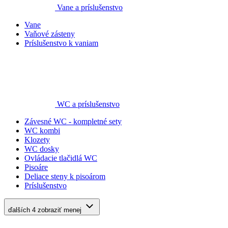
Vane a príslušenstvo
Vane
Vaňové zásteny
Príslušenstvo k vaniam
WC a príslušenstvo
Závesné WC - kompletné sety
WC kombi
Klozety
WC dosky
Ovládacie tlačidlá WC
Pisoáre
Deliace steny k pisoárom
Príslušenstvo
ďalších 4
zobraziť menej