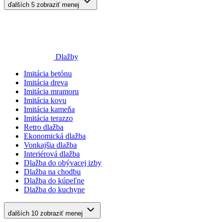
ďalších 5
zobraziť menej
Dlažby
Imitácia betónu
Imitácia dreva
Imitácia mramoru
Imitácia kovu
Imitácia kameňa
Imitácia terazzo
Retro dlažba
Ekonomická dlažba
Vonkajšia dlažba
Interiérová dlažba
Dlažba do obývacej izby
Dlažba na chodbu
Dlažba do kúpeľne
Dlažba do kuchyne
ďalších 10
zobraziť menej