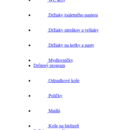
Držiaky toaletného papiera
Držiaky uterákov a vešiaky
Držiaky na kefky a pasty
Mydlovničky
Drôtený program
Odpadkové koše
Poličky
Madlá
Koše na bielizeň
Sušiaky na uteráky
Sušiče rúk