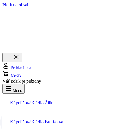
Přejít na obsah
Menu
Zavrieť
Prihlásiť sa
Košík
Váš košík je prázdny
Menu
Prihlásiť sa
Kúpeľňové štúdio Žilina
Košík
Kúpeľňové štúdio Bratislava