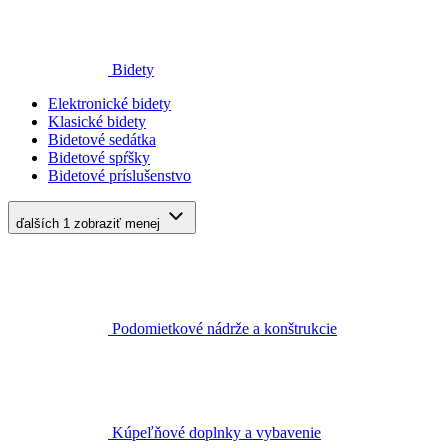
Bidety
Elektronické bidety
Klasické bidety
Bidetové sedátka
Bidetové spŕšky
Bidetové príslušenstvo
ďalších 1
zobraziť menej
Podomietkové nádrže a konštrukcie
Kúpeľňové doplnky a vybavenie