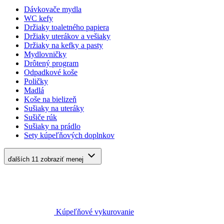
Dávkovače mydla
WC kefy
Držiaky toaletného papiera
Držiaky uterákov a vešiaky
Držiaky na kefky a pasty
Mydlovničky
Drôtený program
Odpadkové koše
Poličky
Madlá
Koše na bielizeň
Sušiaky na uteráky
Sušiče rúk
Sušiaky na prádlo
Sety kúpeľňových doplnkov
ďalších 11
zobraziť menej
Kúpeľňové vykurovanie