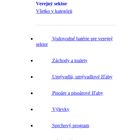
Všetko v kategórii
Vodovodné batérie pre verejný
sektor
Záchody a toalety
Umývadlá, umývadlové žľaby
Pisoáre a pisoárové žľaby
Výlevky
Sprchový program
Dávkovače mydla a dezinfekcie