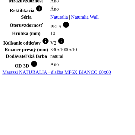
Rektifikácia
Séria
Naturalia
|
Naturalia Wall
Oteruvzdornosť
PEI 5
Hrúbka (mm)
10
Kolísanie odtieňov
V2
Rozmer presný (mm)
330x1000x10
Dodávateľská farba
natural
Ano
OD 3D
Marazzi NATURALIA - dlažba MF6X BIANCO 60x60