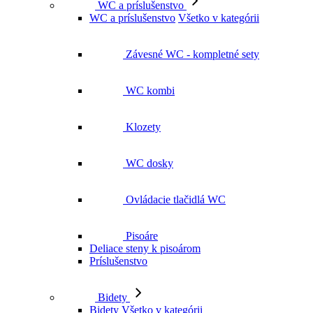
Závesné WC - kompletné sety
WC kombi
Klozety
WC dosky
Ovládacie tlačidlá WC
Pisoáre
Deliace steny k pisoárom
Príslušenstvo
Bidety
Bidety
Všetko v kategórii