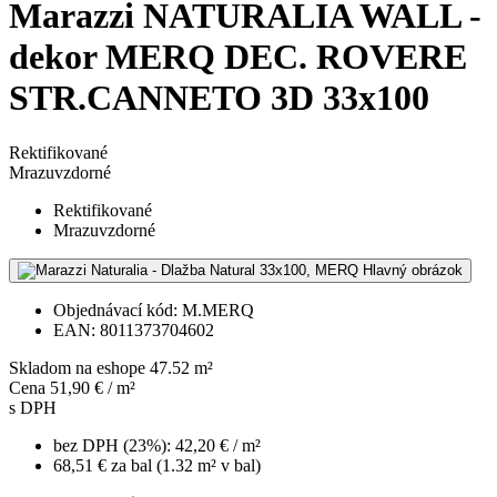
dekor MERQ DEC. ROVERE
STR.CANNETO 3D 33x100
Rektifikované
Mrazuvzdorné
Rektifikované
Mrazuvzdorné
Objednávací kód: M.MERQ
EAN: 8011373704602
Skladom na eshope 47.52 m²
Cena
51,90 € / m²
s DPH
bez DPH (23%): 42,20 € / m²
68,51 € za bal (1.32 m² v bal)
Pridať do košíka