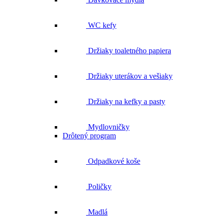
WC kefy
Držiaky toaletného papiera
Držiaky uterákov a vešiaky
Držiaky na kefky a pasty
Mydlovničky
Drôtený program
Odpadkové koše
Poličky
Madlá