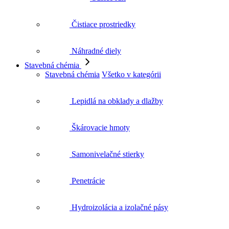
Čistiace prostriedky
Náhradné diely
Stavebná chémia
Stavebná chémia
Všetko v kategórii
Lepidlá na obklady a dlažby
Škárovacie hmoty
Samonivelačné stierky
Penetrácie
Hydroizolácia a izolačné pásy
Silikóny a tmely