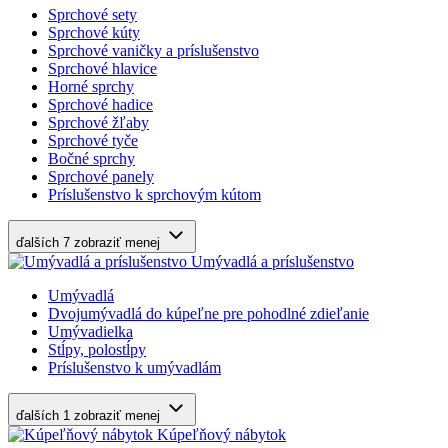
Sprchové sety
Sprchové kúty
Sprchové vaničky a príslušenstvo
Sprchové hlavice
Horné sprchy
Sprchové hadice
Sprchové žľaby
Sprchové tyče
Bočné sprchy
Sprchové panely
Príslušenstvo k sprchovým kútom
ďalších 7
zobraziť menej
Umývadlá a príslušenstvo
Umývadlá
Dvojumývadlá do kúpeľne pre pohodlné zdieľanie
Umývadielka
Stĺpy, polostĺpy
Príslušenstvo k umývadlám
ďalších 1
zobraziť menej
Kúpeľňový nábytok