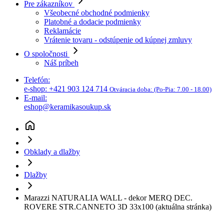
Platobné a dodacie podmienky
Reklamácie
Vrátenie tovaru - odstúpenie od kúpnej zmluvy
O spoločnosti
Náš príbeh
Telefón:
e-shop: +421 903 124 714
Otváracia doba:
(Po-Pia: 7.00 - 18.00)
E-mail:
eshop@keramikasoukup.sk
Obklady a dlažby
Dlažby
Marazzi NATURALIA WALL - dekor MERQ DEC.
ROVERE STR.CANNETO 3D 33x100
(aktuálna stránka)
Marazzi NATURALIA WALL -