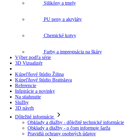
PU peny a akryláty
Chemické kotvy
Farby a impregnácia na škáry
Výber podľa série
3D Vizualizér
Kúpeľňové štúdio Žilina
Kúpeľňové štúdio Bratislava
Referencie
Inšpirácie a novinky
Na stiahnutie
Služby
3D návrh
Dôležité informácie
Obklady a dlažby - dôležité technické informácie
Obklady a dlažby - o čom informuje šarža
Pravidlá ochrany osobných údajov
Pre zákazníkov
Všeobecné obchodné podmienky