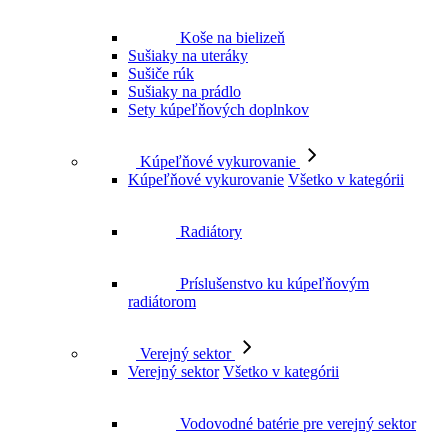
Koše na bielizeň
Sušiaky na uteráky
Sušiče rúk
Sušiaky na prádlo
Sety kúpeľňových doplnkov
Kúpeľňové vykurovanie
Kúpeľňové vykurovanie
Všetko v kategórii
Radiátory
Príslušenstvo ku kúpeľňovým
radiátorom
Verejný sektor
Verejný sektor
Všetko v kategórii
Vodovodné batérie pre verejný sektor
Záchody a toalety