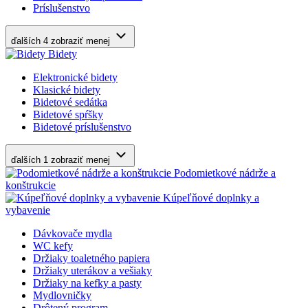
Príslušenstvo
ďalších 4
zobraziť menej
Bidety
Elektronické bidety
Klasické bidety
Bidetové sedátka
Bidetové spŕšky
Bidetové príslušenstvo
ďalších 1
zobraziť menej
Podomietkové nádrže a
konštrukcie
Kúpeľňové doplnky a
vybavenie
Dávkovače mydla
WC kefy
Držiaky toaletného papiera
Držiaky uterákov a vešiaky
Držiaky na kefky a pasty
Mydlovničky
Drôtený program