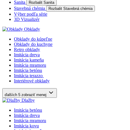
Sanita
Rozbalit Sanita
Stavebná chémia
Rozbalit Stavebná chémia
Výber podľa série
3D Vizualizér
Obklady
Obklady do kúpeľne
Obklady do kuchyne
Retro obklady
Imitácia dreva
Imitácia kameňa
Imitácia mramoru
Imitácia betónu
Imitácia terazzo
Interiérové obklady
ďalších 5
zobraziť menej
Dlažby
Imitácia betónu
Imitácia dreva
Imitácia mramoru
Imitácia kovu