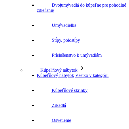
zdieľanie
Umývadielka
Stĺpy, polostĺpy
Príslušenstvo k umývadlám
Kúpeľňový nábytok
Kúpeľňový nábytok
Všetko v kategórii
Kúpeľňové skrinky
Zrkadlá
Osvetlenie
Police a regály