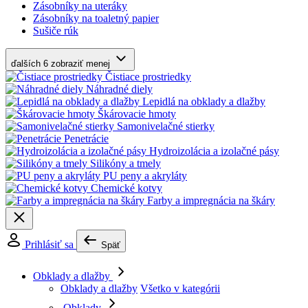
Zásobníky na uteráky
Zásobníky na toaletný papier
Sušiče rúk
ďalších 6
zobraziť menej
Čistiace prostriedky
Náhradné diely
Lepidlá na obklady a dlažby
Škárovacie hmoty
Samonivelačné stierky
Penetrácie
Hydroizolácia a izolačné pásy
Silikóny a tmely
PU peny a akryláty
Chemické kotvy
Farby a impregnácia na škáry
Prihlásiť sa
Späť
Obklady a dlažby
Obklady a dlažby
Všetko v kategórii
Obklady