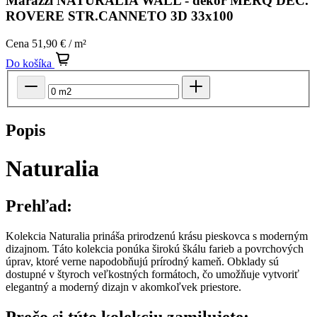
Cena
51,90 € / m²
Do košíka
Popis
Naturalia
Prehľad:
Kolekcia Naturalia prináša prirodzenú krásu pieskovca s moderným
dizajnom. Táto kolekcia ponúka širokú škálu farieb a povrchových
úprav, ktoré verne napodobňujú prírodný kameň. Obklady sú
dostupné v štyroch veľkostných formátoch, čo umožňuje vytvoriť
elegantný a moderný dizajn v akomkoľvek priestore.
Prečo si túto kolekciu zamilujete: