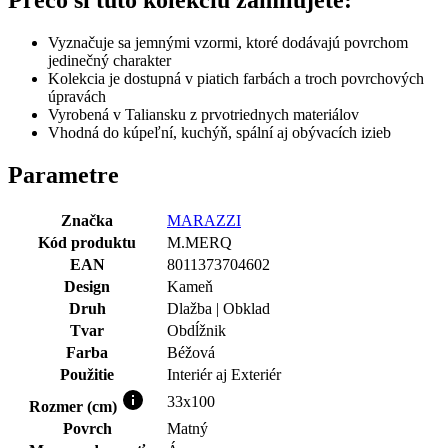
Vyznačuje sa jemnými vzormi, ktoré dodávajú povrchom
jedinečný charakter
Kolekcia je dostupná v piatich farbách a troch povrchových
úpravách
Vyrobená v Taliansku z prvotriednych materiálov
Vhodná do kúpeľní, kuchýň, spální aj obývacích izieb
Parametre
Značka
MARAZZI
Kód produktu
M.MERQ
EAN
8011373704602
Design
Kameň
Druh
Dlažba | Obklad
Tvar
Obdĺžnik
Farba
Béžová
Použitie
Interiér aj Exteriér
33x100
Rozmer (cm)
Povrch
Matný
Mrazuvzdornosť
Áno
Áno