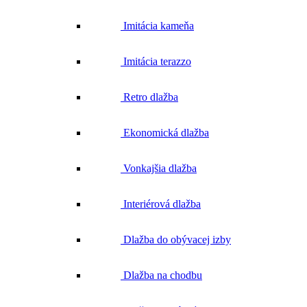
Imitácia kameňa
Imitácia terazzo
Retro dlažba
Ekonomická dlažba
Vonkajšia dlažba
Interiérová dlažba
Dlažba do obývacej izby
Dlažba na chodbu
Dlažba do kúpeľne