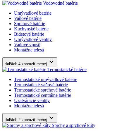
Vodovodné batérie
Umývadlové batérie
Vaňové batérie
Sprchové batérie
Kuchynské batérie
Bidetové batérie
Umývadlové ventily
Vaňové vpusti
Montážne telesá
ďalších 4
zobraziť menej
Termostatické batérie
Termostatické umývadlové batérie
Termostatické vaňové batérie
Termostatické sprchové batérie
Termostatické centrálne batérie
Uzatváracie ventily
Montážne telesá
ďalších 2
zobraziť menej
Sprchy a sprchové kúty