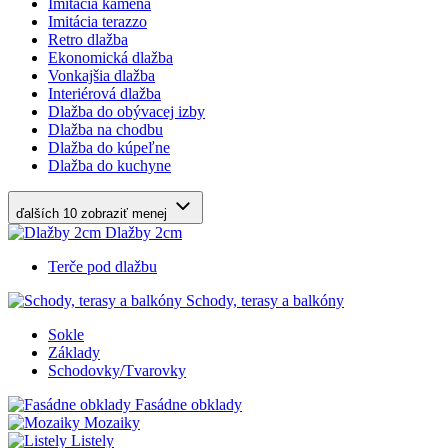
Imitácia kameňa
Imitácia terazzo
Retro dlažba
Ekonomická dlažba
Vonkajšia dlažba
Interiérová dlažba
Dlažba do obývacej izby
Dlažba na chodbu
Dlažba do kúpeľne
Dlažba do kuchyne
ďalších 10
zobraziť menej
Dlažby 2cm
Terče pod dlažbu
Schody, terasy a balkóny
Sokle
Základy
Schodovky/Tvarovky
Fasádne obklady
Mozaiky
Listely