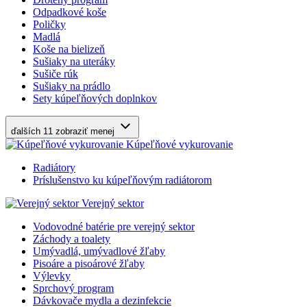
Odpadkové koše
Poličky
Madlá
Koše na bielizeň
Sušiaky na uteráky
Sušiče rúk
Sušiaky na prádlo
Sety kúpeľňových doplnkov
ďalších 11
zobraziť menej
Kúpeľňové vykurovanie
Radiátory
Príslušenstvo ku kúpeľňovým radiátorom
Verejný sektor
Vodovodné batérie pre verejný sektor
Záchody a toalety
Umývadlá, umývadlové žľaby
Pisoáre a pisoárové žľaby
Výlevky
Sprchový program
Dávkovače mydla a dezinfekcie