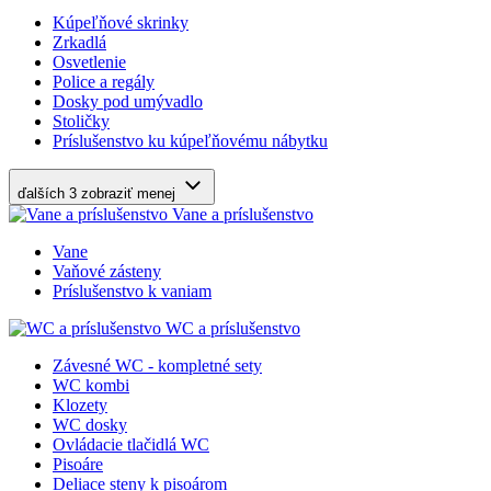
Kúpeľňové skrinky
Zrkadlá
Osvetlenie
Police a regály
Dosky pod umývadlo
Stoličky
Príslušenstvo ku kúpeľňovému nábytku
ďalších 3
zobraziť menej
Vane a príslušenstvo
Vane
Vaňové zásteny
Príslušenstvo k vaniam
WC a príslušenstvo
Závesné WC - kompletné sety
WC kombi
Klozety
WC dosky
Ovládacie tlačidlá WC
Pisoáre
Deliace steny k pisoárom