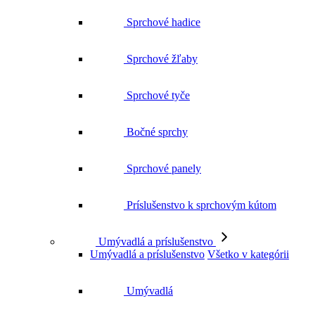
Sprchové žľaby
Sprchové tyče
Bočné sprchy
Sprchové panely
Príslušenstvo k sprchovým kútom
Umývadlá a príslušenstvo
Umývadlá a príslušenstvo
Všetko v kategórii
Umývadlá
Dvojumývadlá do kúpeľne pre pohodlné