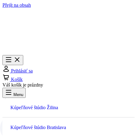
Přejít na obsah
Menu
Zavrieť
Prihlásiť sa
Košík
Váš košík je prázdny
Menu
Prihlásiť sa
Kúpeľňové štúdio Žilina
Košík
Kúpeľňové štúdio Bratislava