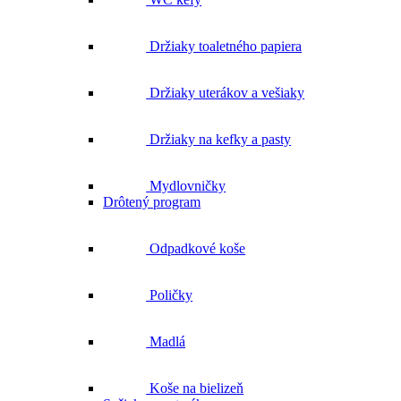
Držiaky toaletného papiera
Držiaky uterákov a vešiaky
Držiaky na kefky a pasty
Mydlovničky
Drôtený program
Odpadkové koše
Poličky
Madlá
Koše na bielizeň
Sušiaky na uteráky
Sušiče rúk