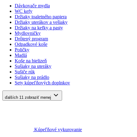
Dávkovače mydla
WC kefy
Držiaky toaletného papiera
Držiaky uterákov a vešiaky
Držiaky na kefky a pasty
Mydlovničky
Drôtený program
Odpadkové koše
Poličky
Madlá
Koše na bielizeň
Sušiaky na uteráky
Sušiče rúk
Sušiaky na prádlo
Sety kúpeľňových doplnkov
ďalších 11
zobraziť menej
Kúpeľňové vykurovanie