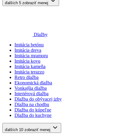
ďalších 5
zobraziť menej
Dlažby
Imitácia betónu
Imitácia dreva
Imitácia mramoru
Imitácia kovu
Imitácia kameňa
Imitácia terazzo
Retro dlažba
Ekonomická dlažba
Vonkajšia dlažba
Interiérová dlažba
Dlažba do obývacej izby
Dlažba na chodbu
Dlažba do kúpeľne
Dlažba do kuchyne
ďalších 10
zobraziť menej