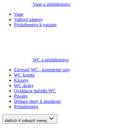
Vane a príslušenstvo
Vane
Vaňové zásteny
Príslušenstvo k vaniam
WC a príslušenstvo
Závesné WC - kompletné sety
WC kombi
Klozety
WC dosky
Ovládacie tlačidlá WC
Pisoáre
Deliace steny k pisoárom
Príslušenstvo
ďalších 4
zobraziť menej