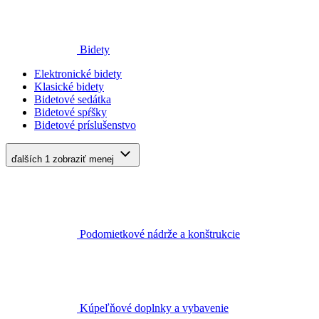
Bidety
Elektronické bidety
Klasické bidety
Bidetové sedátka
Bidetové spŕšky
Bidetové príslušenstvo
ďalších 1
zobraziť menej
Podomietkové nádrže a konštrukcie
Kúpeľňové doplnky a vybavenie