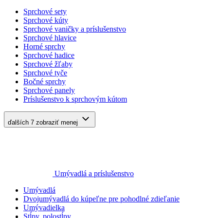
Sprchové sety
Sprchové kúty
Sprchové vaničky a príslušenstvo
Sprchové hlavice
Horné sprchy
Sprchové hadice
Sprchové žľaby
Sprchové tyče
Bočné sprchy
Sprchové panely
Príslušenstvo k sprchovým kútom
ďalších 7
zobraziť menej
Umývadlá a príslušenstvo
Umývadlá
Dvojumývadlá do kúpeľne pre pohodlné zdieľanie
Umývadielka
Stĺpy, polostĺpy