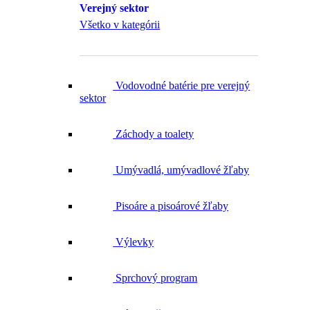
Všetko v kategórii
Vodovodné batérie pre verejný
sektor
Záchody a toalety
Umývadlá, umývadlové žľaby
Pisoáre a pisoárové žľaby
Výlevky
Sprchový program
Dávkovače mydla a dezinfekcie