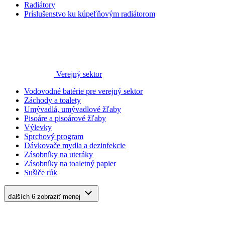
Radiátory
Príslušenstvo ku kúpeľňovým radiátorom
Verejný sektor
Vodovodné batérie pre verejný sektor
Záchody a toalety
Umývadlá, umývadlové žľaby
Pisoáre a pisoárové žľaby
Výlevky
Sprchový program
Dávkovače mydla a dezinfekcie
Zásobníky na uteráky
Zásobníky na toaletný papier
Sušiče rúk
ďalších 6
zobraziť menej