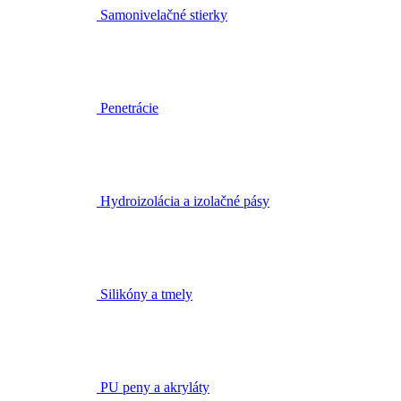
Samonivelačné stierky
Penetrácie
Hydroizolácia a izolačné pásy
Silikóny a tmely
PU peny a akryláty