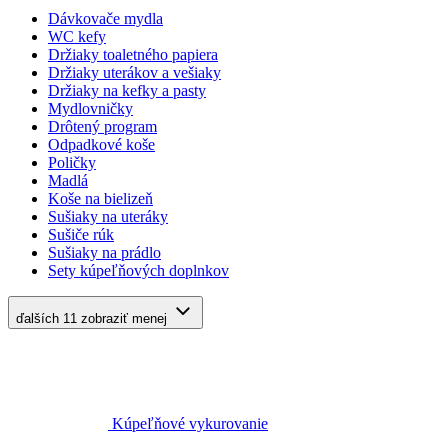
Dávkovače mydla
WC kefy
Držiaky toaletného papiera
Držiaky uterákov a vešiaky
Držiaky na kefky a pasty
Mydlovničky
Drôtený program
Odpadkové koše
Poličky
Madlá
Koše na bielizeň
Sušiaky na uteráky
Sušiče rúk
Sušiaky na prádlo
Sety kúpeľňových doplnkov
ďalších 11
zobraziť menej
Kúpeľňové vykurovanie