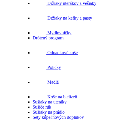
Držiaky na kefky a pasty
Mydlovničky
Drôtený program
Odpadkové koše
Poličky
Madlá
Koše na bielizeň
Sušiaky na uteráky
Sušiče rúk
Sušiaky na prádlo
Sety kúpeľňových doplnkov