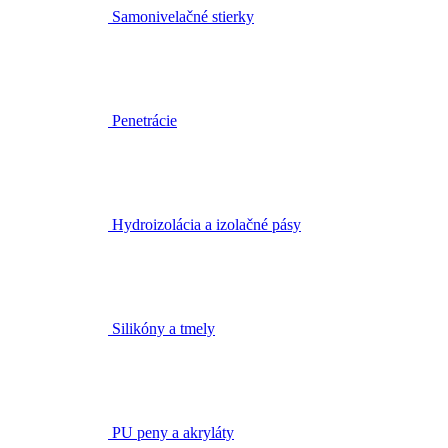
Samonivelačné stierky
Penetrácie
Hydroizolácia a izolačné pásy
Silikóny a tmely
PU peny a akryláty