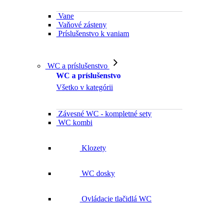
Vane
Vaňové zásteny
Príslušenstvo k vaniam
WC a príslušenstvo
WC a príslušenstvo
Všetko v kategórii
Závesné WC - kompletné sety
WC kombi
Klozety
WC dosky
Ovládacie tlačidlá WC
Pisoáre
Deliace steny k pisoárom