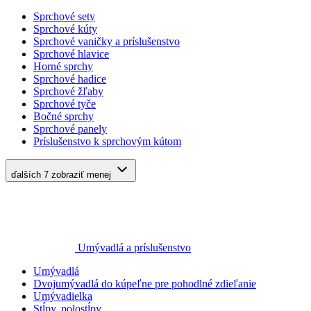
Sprchové sety
Sprchové kúty
Sprchové vaničky a príslušenstvo
Sprchové hlavice
Horné sprchy
Sprchové hadice
Sprchové žľaby
Sprchové tyče
Bočné sprchy
Sprchové panely
Príslušenstvo k sprchovým kútom
ďalších 7
zobraziť menej
Umývadlá a príslušenstvo
Umývadlá
Dvojumývadlá do kúpeľne pre pohodlné zdieľanie
Umývadielka
Stĺpy, polostĺpy