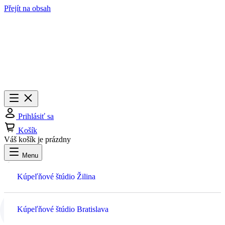
Přejít na obsah
Menu
Zavrieť
Prihlásiť sa
Košík
Váš košík je prázdny
Menu
Prihlásiť sa
Kúpeľňové štúdio Žilina
Košík
Kúpeľňové štúdio Bratislava