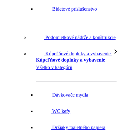
Podomietkové nádrže a konštrukcie
Kúpeľňové doplnky a vybavenie
Kúpeľňové doplnky a vybavenie
Všetko v kategórii
Dávkovače mydla
WC kefy
Držiaky toaletného papiera
Držiaky uterákov a vešiaky