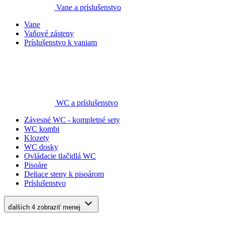
Vane a príslušenstvo
Vane
Vaňové zásteny
Príslušenstvo k vaniam
WC a príslušenstvo
Závesné WC - kompletné sety
WC kombi
Klozety
WC dosky
Ovládacie tlačidlá WC
Pisoáre
Deliace steny k pisoárom
Príslušenstvo
ďalších 4
zobraziť menej