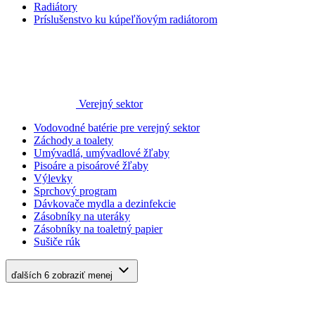
Radiátory
Príslušenstvo ku kúpeľňovým radiátorom
Verejný sektor
Vodovodné batérie pre verejný sektor
Záchody a toalety
Umývadlá, umývadlové žľaby
Pisoáre a pisoárové žľaby
Výlevky
Sprchový program
Dávkovače mydla a dezinfekcie
Zásobníky na uteráky
Zásobníky na toaletný papier
Sušiče rúk
ďalších 6
zobraziť menej