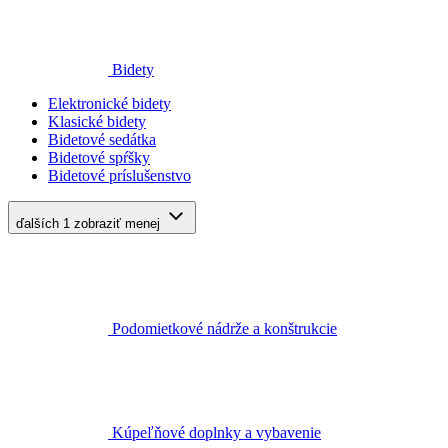
Bidety
Elektronické bidety
Klasické bidety
Bidetové sedátka
Bidetové spŕšky
Bidetové príslušenstvo
ďalších 1
zobraziť menej
Podomietkové nádrže a konštrukcie
Kúpeľňové doplnky a vybavenie