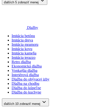
ďalších 5
zobraziť menej
Dlažby
Imitácia betónu
Imitácia dreva
Imitácia mramoru
Imitácia kovu
Imitácia kameňa
Imitácia terazzo
Retro dlažba
Ekonomická dlažba
Vonkajšia dlažba
Interiérová dlažba
Dlažba do obývacej izby
Dlažba na chodbu
Dlažba do kúpeľne
Dlažba do kuchyne
ďalších 10
zobraziť menej