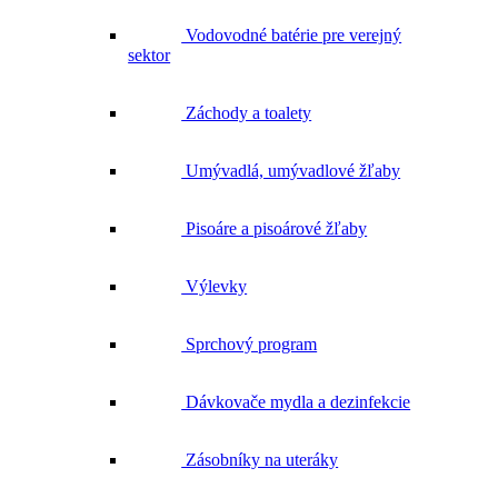
sektor
Záchody a toalety
Umývadlá, umývadlové žľaby
Pisoáre a pisoárové žľaby
Výlevky
Sprchový program
Dávkovače mydla a dezinfekcie
Zásobníky na uteráky
Zásobníky na toaletný papier